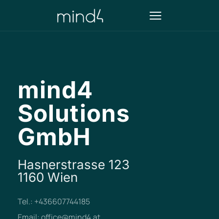
mind4
Solutions
GmbH
Hasnerstrasse 123
1160 Wien
Tel.: +436607744185
Email: office@mind4.at